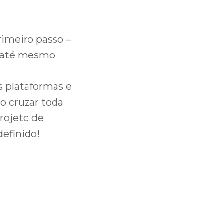
primeiro passo –
 e até mesmo
s plataformas e
ão cruzar toda
rojeto de
efinido!