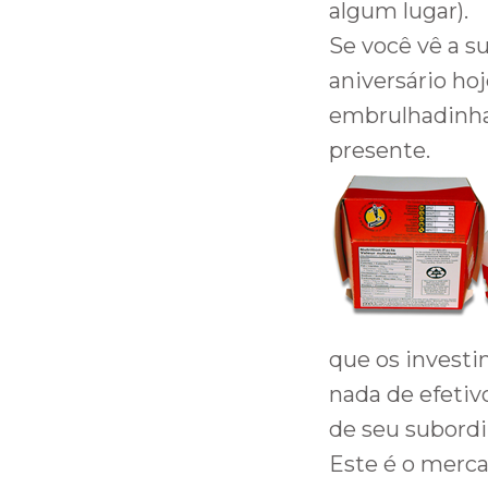
algum lugar).
Se você vê a s
aniversário ho
embrulhadinha
presente.
que os investi
nada de efetiv
de seu subordi
Este é o merca