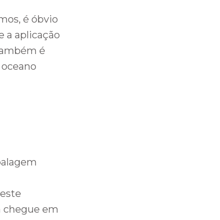
mos, é óbvio
e a aplicação
 também é
e oceano
mbalagem
 este
la chegue em