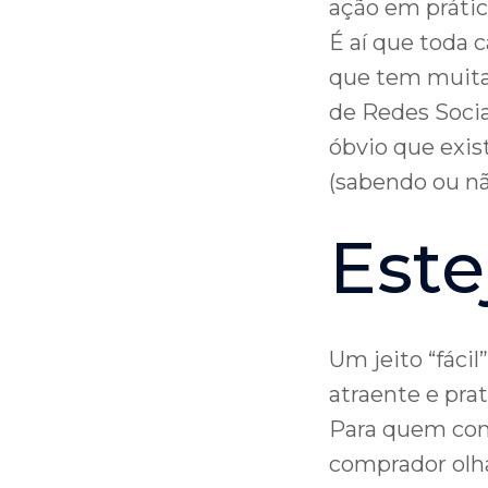
ação em prátic
É aí que toda 
que tem muita 
de Redes Soci
óbvio que exist
(sabendo ou nã
Este
Um jeito “fác
atraente e pra
Para quem com
comprador olha