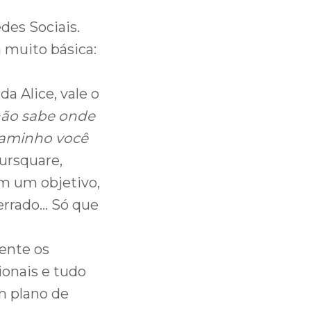
des Sociais.
 muito básica:
a Alice, vale o
não sabe onde
 caminho você
oursquare,
em um objetivo,
errado… Só que
mente os
ionais e tudo
m plano de