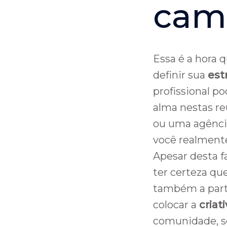
cam
Essa é a hora 
definir sua
est
profissional p
alma nestas re
ou uma agênci
você realmente
Apesar desta f
ter certeza que
também a parte
colocar a
criat
comunidade, se