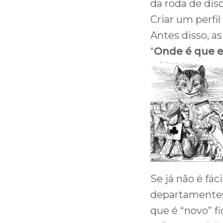
da roda de dis
Criar um perfi
Antes disso, 
“
Onde é que e
Se já não é fá
departamentes 
que é “novo” f