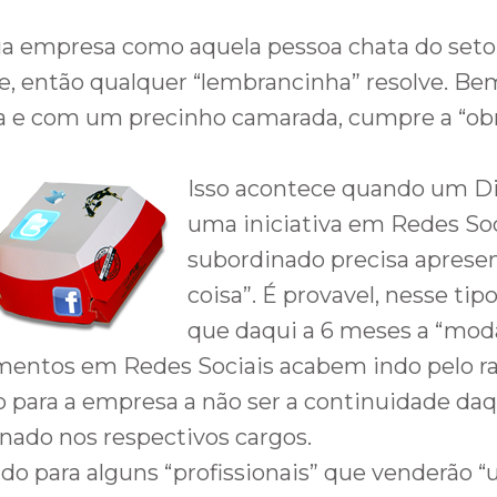
ua empresa como aquela pessoa chata do seto
je, então qualquer “lembrancinha” resolve. Be
 e com um precinho camarada, cumpre a “obr
Isso acontece quando um Di
uma iniciativa em Redes Soc
subordinado precisa aprese
coisa”. É provavel, nesse ti
que daqui a 6 meses a “moda
mentos em Redes Sociais acabem indo pelo ral
o para a empresa a não ser a continuidade daq
nado nos respectivos cargos.
do para alguns “profissionais” que venderão 