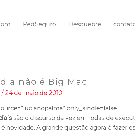
com
PedSeguro
Desquebre
contat
dia não é Big Mac
/
24 de maio de 2010
urce=”lucianopalma” only_single=false]
iais
são o discurso da vez em rodas de execu
é novidade. A grande questão agora é fazer es