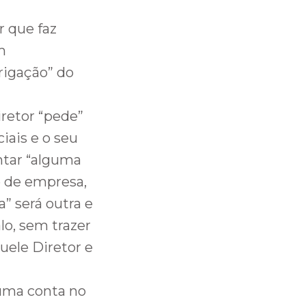
r que faz
m
igação” do
retor “pede”
iais e o seu
ntar “alguma
po de empresa,
” será outra e
o, sem trazer
uele Diretor e
“uma conta no