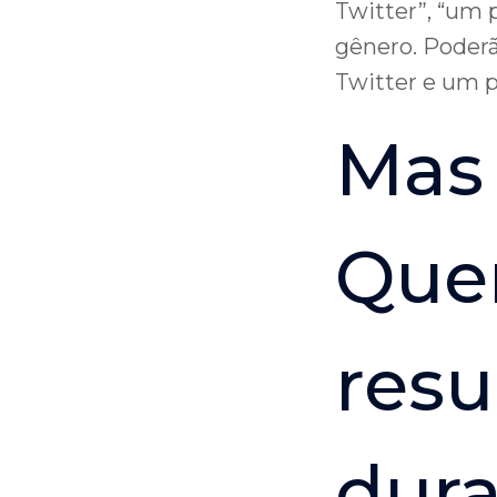
Twitter”, “um 
gênero. Poder
Twitter e um p
Mas 
Que
resu
dura