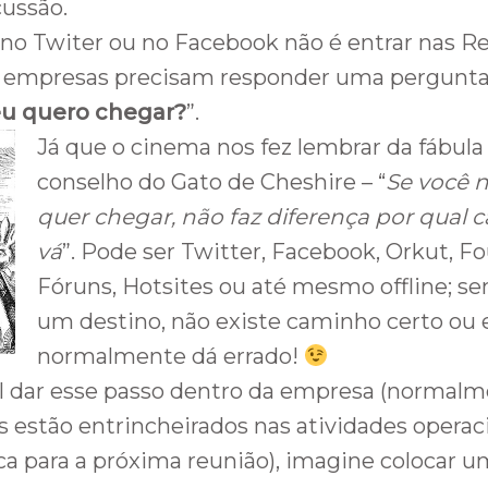
cussão.
l no Twiter ou no Facebook não é entrar nas Re
as empresas precisam responder uma pergunta
u quero chegar?
”.
Já que o cinema nos fez lembrar da fábula d
conselho do Gato de Cheshire – “
Se você 
quer chegar, não faz diferença por qual
vá
”. Pode ser Twitter, Facebook, Orkut, F
Fóruns, Hotsites ou até mesmo offline; s
um destino, não existe caminho certo ou 
normalmente dá errado!
cil dar esse passo dentro da empresa (normal
estão entrincheirados nas atividades operac
ica para a próxima reunião), imagine colocar u