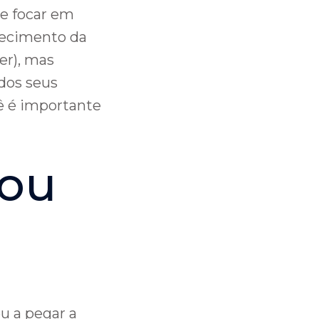
ve focar em
nhecimento da
er), mas
dos seus
ê é importante
nou
u a pegar a