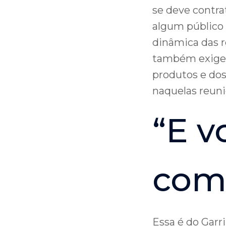
se deve contra
algum público 
dinâmica das r
também exige
produtos e do
naquelas reun
“E v
com 
Essa é do Garr