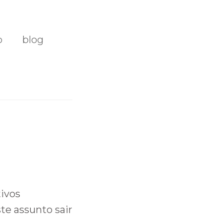
o
blog
tivos
te assunto sair