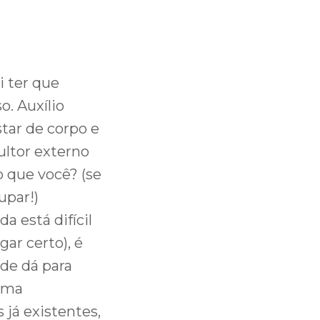
i ter que
o. Auxílio
tar de corpo e
ltor externo
 que você? (se
upar!)
a está difícil
gar certo), é
de dá para
 uma
 já existentes,