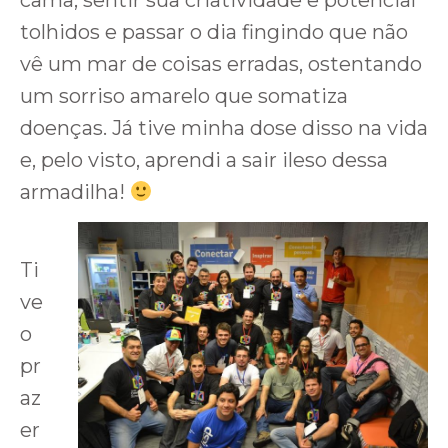
cama, sentir sua criatividade e potencial
tolhidos e passar o dia fingindo que não
vê um mar de coisas erradas, ostentando
um sorriso amarelo que somatiza
doenças. Já tive minha dose disso na vida
e, pelo visto, aprendi a sair ileso dessa
armadilha!
Ti
ve
o
pr
az
er