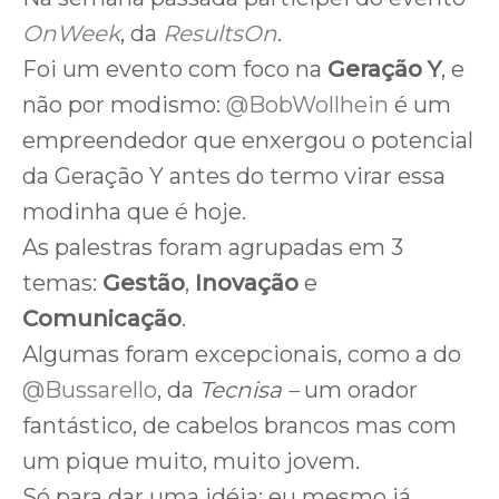
OnWeek
, da
ResultsOn
.
Foi um evento com foco na
Geração Y
, e
não por modismo:
@BobWollhein
é um
empreendedor que enxergou o potencial
da Geração Y antes do termo virar essa
modinha que é hoje.
As palestras foram agrupadas em 3
temas:
Gestão
,
Inovação
e
Comunicação
.
Algumas foram excepcionais, como a do
@Bussarello
, da
Tecnisa –
um orador
fantástico, de cabelos brancos mas com
um pique muito, muito jovem.
Só para dar uma idéia: eu mesmo já