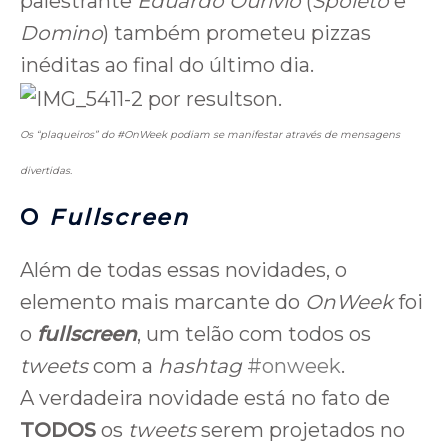
palestrante
Eduardo Ourivio
(
Spoleto
e
Domino
) também prometeu pizzas
inéditas ao final do último dia.
Os “plaqueiros” do #OnWeek podiam se manifestar através de mensagens
divertidas.
O
Fullscreen
Além de todas essas novidades, o
elemento mais marcante do
OnWeek
foi
o
fullscreen
, um telão com todos os
tweets
com a
hashtag
#onweek
.
A verdadeira novidade está no fato de
TODOS
os
tweets
serem projetados no