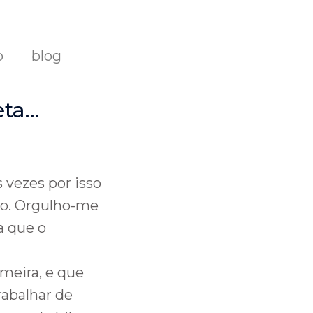
o
blog
eta…
 vezes por isso
o. Orgulho-me
a que o
imeira, e que
rabalhar de