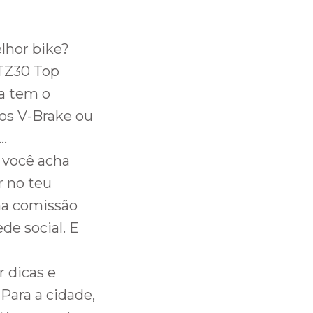
lhor bike?
TZ30 Top
a tem o
ios V-Brake ou
o…
 você acha
r no teu
na comissão
ede social. E
 dicas e
 Para a cidade,