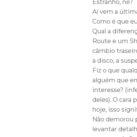
Estranho, né?
Aí vem a últim
Como é que eu,
Qual a difere
Route e um Sh
câmbio traseiro
a disco, a sus
Fiz o que qual
alguém que ent
interesse? (i
deles). O cara 
hoje, isso signi
Não demorou p
levantar detalh