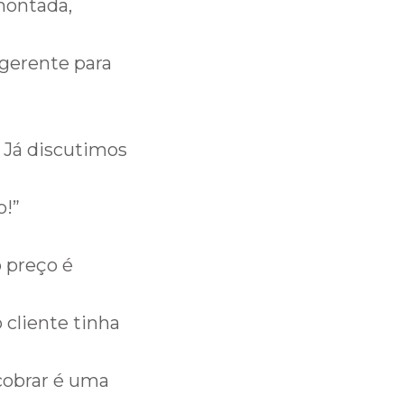
montada,
 gerente para
. Já discutimos
o!”
”
o preço é
 cliente tinha
 cobrar é uma