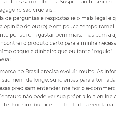
s e lisos são melhores. Suspensão traseira só 
agageiro são cruciais…
 de perguntas e respostas (e o mais legal é 
 opinião do outro) e em pouco tempo tomei 
o pensei em gastar bem mais, mas com a a
 encontrei o produto certo para a minha neces
imo daquele dinheiro que eu tanto “regulo”.
era:
erce no Brasil precisa evoluir muito. As inf
o são, nem de longe, suficientes para a tomada
esas precisam entender melhor o e-commerc
entauro não pode ver sua própria loja online
te. Foi, sim, burrice não ter feito a venda na 