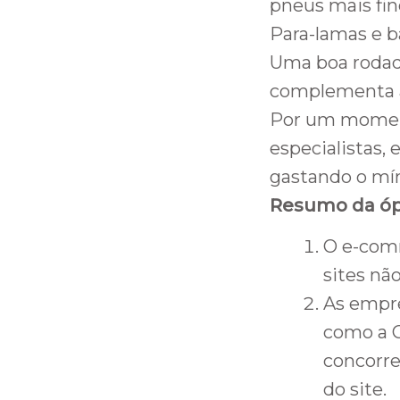
pneus mais fino
Para-lamas e b
Uma boa rodada
complementa a
Por um moment
especialistas,
gastando o mín
Resumo da óp
O e-comm
sites nã
As empr
como a C
concorren
do site.