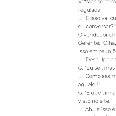
V: “Mas se com
regulada.”
L: “E isso vai
eu conversar?”
O vendedor ch
Gerente: “Olha
isso em reuniõ
L: “Desculpe a
G: “Eu sei, ma
L: “Como assim
aquele!!”
G: “É que tinha
visto no site.”
L: “Ah… e isso