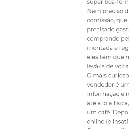
super boa-fé, n
Nem preciso di
comissão, que 
precisado gast
comprando pelo 
montada e regu
eles têm que m
levá-la de volta
O mais curioso
vendedor é um
informação e n
até a loja fís
um café. Depoi
online (e insat