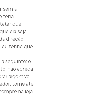
or sem a
o teria
statar que
 que ela seja
da direção”,
 e eu tenho que
a seguinte: o
to, não agrega
ar algo é: vá
dedor, tome até
 compre na loja