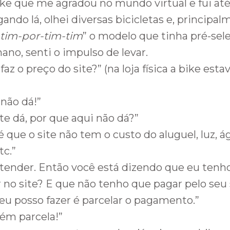
ke que me agradou no mundo virtual e fui até
ndo lá, olhei diversas bicicletas e, principal
-tim-por-tim-tim
” o modelo que tinha pré-sel
o, senti o impulso de levar.
faz o preço do site?” (na loja física a bike est
 não dá!”
ite dá, por que aqui não dá?”
 é que o site não tem o custo do aluguel, luz, ág
tc.”
ntender. Então você está dizendo que eu tenho
 no site? E que não tenho que pagar pelo seu 
 eu posso fazer é parcelar o pagamento.”
bém parcela!”