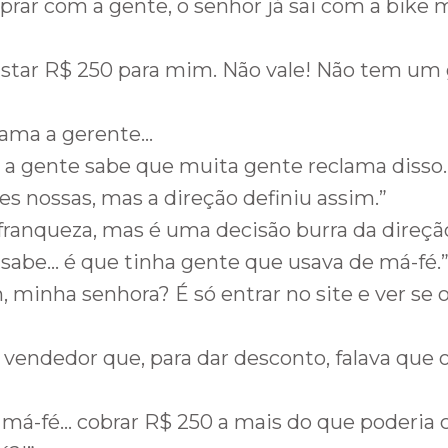
prar com a gente, o senhor já sai com a bike 
 custar R$ 250 para mim. Não vale! Não tem um
ama a gerente…
, a gente sabe que muita gente reclama disso
es nossas, mas a direção definiu assim.”
 franqueza, mas é uma decisão burra da direçã
s sabe… é que tinha gente que usava de má-fé.
, minha senhora? É só entrar no site e ver se 
 vendedor que, para dar desconto, falava que o
 é má-fé… cobrar R$ 250 a mais do que poderia