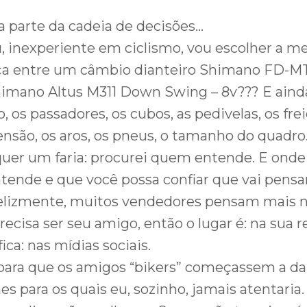
a parte da cadeia de decisões…
 inexperiente em ciclismo, vou escolher a me
nça entre um câmbio dianteiro Shimano FD-M
imano Altus M311 Down Swing – 8v??? E aind
, os passadores, os cubos, as pedivelas, os fre
pensão, os aros, os pneus, o tamanho do quadr
quer um faria: procurei quem entende. E onde
ende e que você possa confiar que vai pensa
nfelizmente, muitos vendedores pensam mais 
precisa ser seu amigo, então o lugar é: na sua r
fica: nas mídias sociais.
ara que os amigos “bikers” começassem a dar
es para os quais eu, sozinho, jamais atentaria.