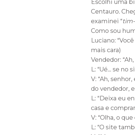
Escolhi uma bi
Centauro. Chega
examinei “
tim
Como sou human
Luciano: “Você 
mais cara)
Vendedor: “Ah,
L: “Ué… se no s
V: “Ah, senhor,
do vendedor, e
L: “Deixa eu e
casa e comprar
V: “Olha, o que
L: “O site tam