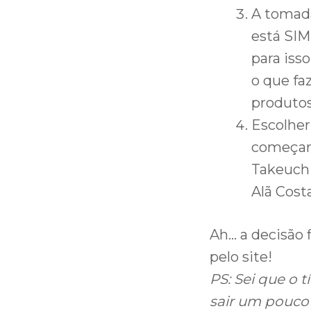
A tomada
está SIM
para iss
o que fa
produtos
Escolher
começar,
Takeuchi
Alã Cost
Ah… a decisão
pelo site!
PS: Sei que o 
sair um pouco