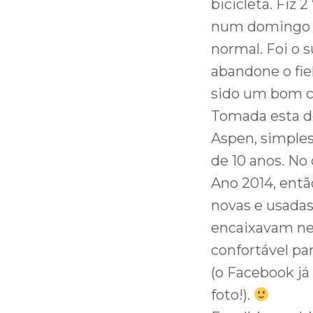
bicicleta. Fiz
num domingo e 
normal. Foi o s
abandone o fie
sido um bom 
Tomada esta de
Aspen, simple
de 10 anos. No
Ano 2014, entã
novas e usadas
encaixavam nel
confortável pa
(o Facebook j
foto!).