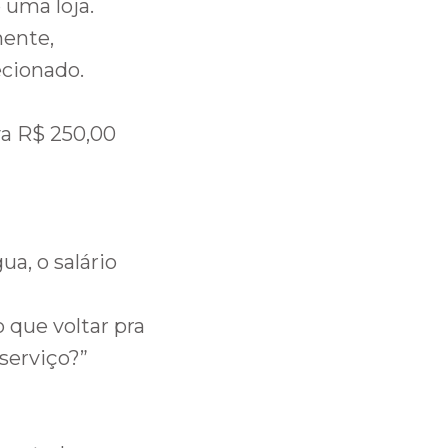
 uma loja.
mente,
ecionado.
ava R$ 250,00
ua, o salário
 que voltar pra
serviço?”