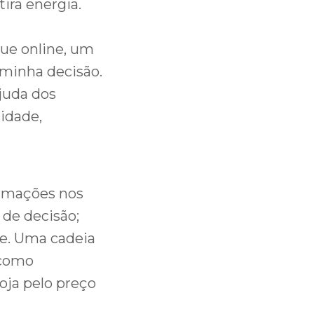
tira energia.
que online, um
minha decisão.
juda dos
sidade,
ormações nos
 de decisão;
e. Uma cadeia
 como
loja pelo preço