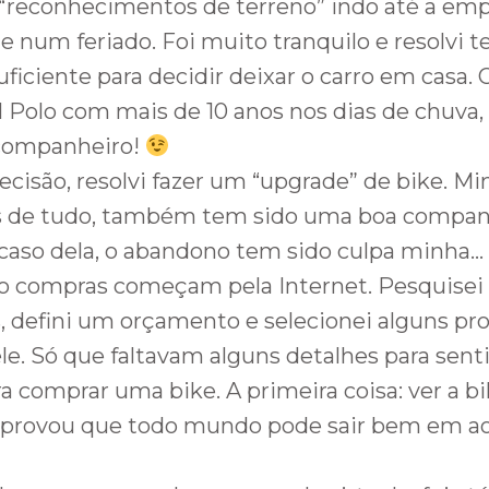
 2 “reconhecimentos de terreno” indo até a em
num feriado. Foi muito tranquilo e resolvi t
uficiente para decidir deixar o carro em casa. 
l Polo com mais de 10 anos nos dias de chuva, 
companheiro!
cisão, resolvi fazer um “upgrade” de bike. Mi
s de tudo, também tem sido uma boa compan
 caso dela, o abandono tem sido culpa minha…
o compras começam pela Internet. Pesquisei 
, defini um orçamento e selecionei alguns pr
e. Só que faltavam alguns detalhes para sent
ra comprar uma bike. A primeira coisa: ver a b
á provou que todo mundo pode sair bem em 