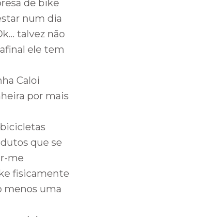
presa de bike
estar num dia
Ok… talvez não
afinal ele tem
nha Caloi
heira por mais
bicicletas
odutos que se
ir-me
ike fisicamente
ao menos uma