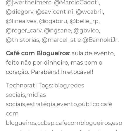
@jwertheimerc
,
@MarcioGadoti
,
@diegorv
,
@savicentini
,
@wcabril
,
@linealves
,
@ogabiru
,
@belle_rp
,
@roger_carv
,
@ngsane
,
@gbvico
,
@thistorias
,
@marcel_st
e
@BannokiJr
.
Café com Blogueiros
: aula de evento,
feito não por dinheiro, mas com o
coração. Parabéns! Irretocável!
Technorati Tags:
blog
,
redes
sociais
,
midias
sociais
,
estratégia
,
evento
,
público
,
café
com
blogueiros
,
ccbsp
,
cafecomblogueiros
,
esp