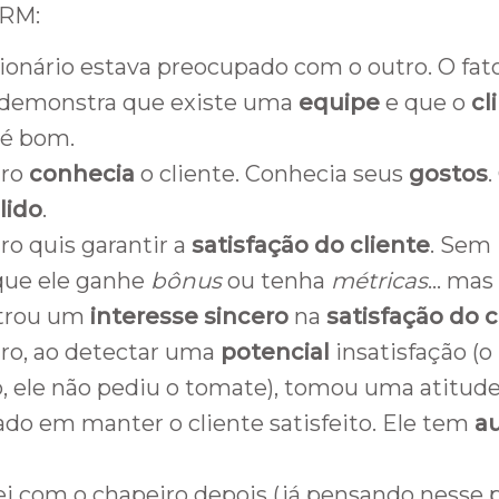
RM:
onário estava preocupado com o outro. O fato
 demonstra que existe uma
equipe
e que o
cl
 é bom.
iro
conhecia
o cliente. Conhecia seus
gostos
lido
.
ro quis garantir a
satisfação do cliente
. Sem
que ele ganhe
bônus
ou tenha
métricas
… mas 
trou um
interesse sincero
na
satisfação do c
ro, ao detectar uma
potencial
insatisfação (o
o, ele não pediu o tomate), tomou uma atitude
ado em manter o cliente satisfeito. Ele tem
a
i com o chapeiro depois (já pensando nesse po