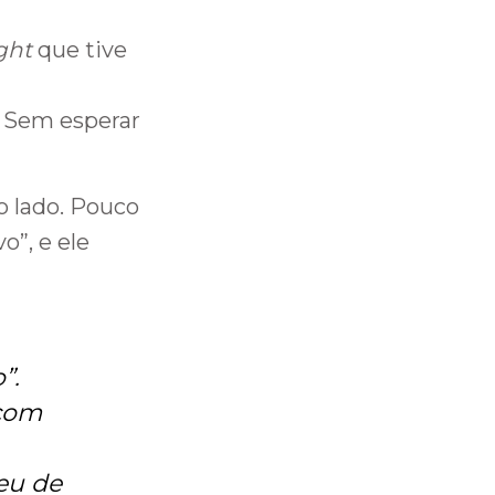
ght
que tive
. Sem esperar
o lado. Pouco
o”, e ele
”.
 com
eu de