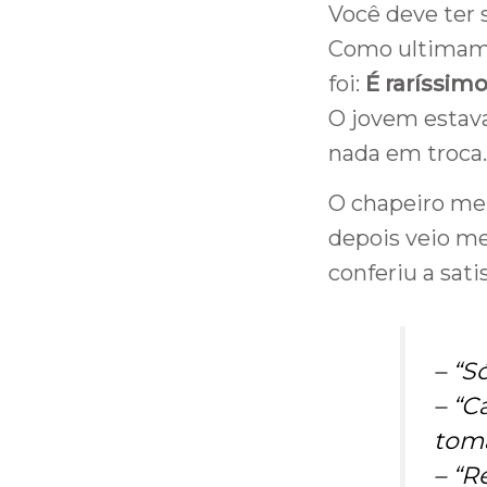
Você deve ter 
Como ultimame
foi:
É raríssim
O jovem estava
nada em troca.
O chapeiro me 
depois veio me 
conferiu a sati
– “
Só
– “
C
toma
– “
Re