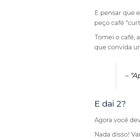
E pensar que
peço café “cur
Tomei o café, 
que convida um
– “
Ap
E dai 2?
Agora você dev
Nada disso! Va