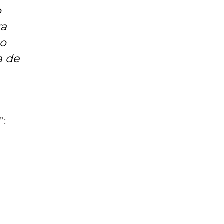
o
ra
-o
a de
”: