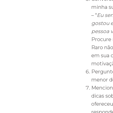
minha su
– “
Eu sem
gostou e
pessoa v
Procure
Raro não
em sua c
motivaç
Pergunte
menor d
Mencion
dicas so
ofereceu
responde