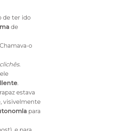
 de ter ido
ima
de
. Chamava-o
clichês
.
ele
liente
.
 rapaz estava
, visivelmente
utonomia
para
st), e para