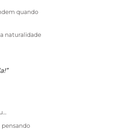
endem quando
a naturalidade
da
!”
ou…
, pensando