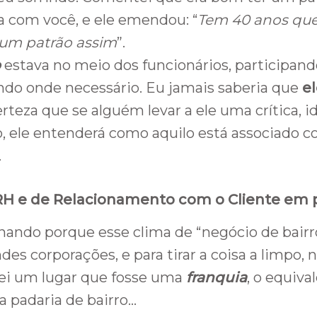
 com você, e ele emendou: “
Tem 40 anos que
 um patrão assim
”.
o
estava no meio dos funcionários, participand
ndo onde necessário. Eu jamais saberia que
e
rteza que se alguém levar a ele uma crítica, i
, ele entenderá como aquilo está associado c
.
H e de Relacionamento com o Cliente em p
inando porque esse clima de “negócio de bair
des corporações, e para tirar a coisa a limpo, 
ei um lugar que fosse uma
franquia
, o equiva
a padaria de bairro…