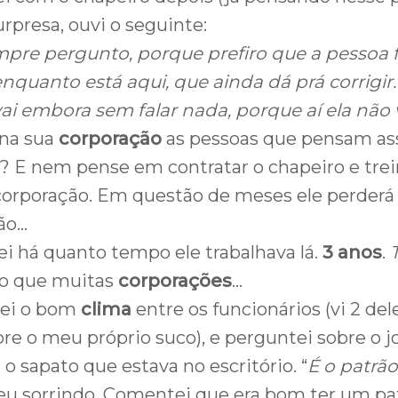
rpresa, ouvi o seguinte:
pre pergunto, porque prefiro que a pessoa f
nquanto está aqui, que ainda dá prá corrigir. 
ai embora sem falar nada, porque aí ela não 
 na sua
corporação
as pessoas que pensam as
? E nem pense em contratar o chapeiro e trei
orporação. Em questão de meses ele perderá
ão…
i há quanto tempo ele trabalhava lá.
3 anos
.
o que muitas
corporações
…
ei o bom
clima
entre os funcionários (vi 2 de
bre o meu próprio suco), e perguntei sobre o 
 o sapato que estava no escritório. “
É o patrão
u sorrindo. Comentei que era bom ter um pa