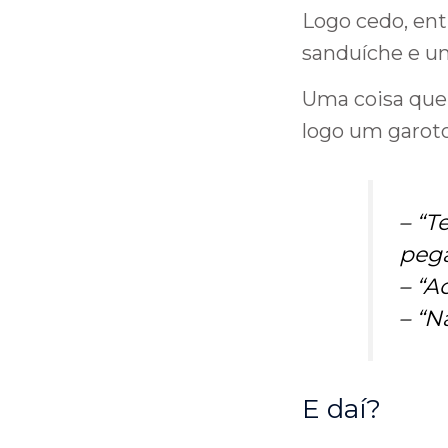
Logo cedo, ent
sanduíche e u
Uma coisa que
logo um garoto
– “
Te
pega
– “
Ac
– “
Nã
E daí?