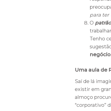
preocupa
para ter
O
patrã
trabalha
Tenho ce
sugestão
negócio
Uma aula de R
Saí de lá imag
existir em gran
almoço procur
“corporativo” d