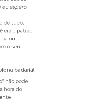
 eu espero
o de tudo,
le
era o patrão.
déia ou
om o seu
lena padaria!
ro” não pode
na hora do
lente