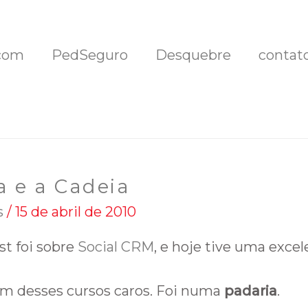
com
PedSeguro
Desquebre
contat
a e a Cadeia
s
/
15 de abril de 2010
t foi sobre
Social CRM
, e hoje tive uma excel
um desses cursos caros. Foi numa
padaria
.