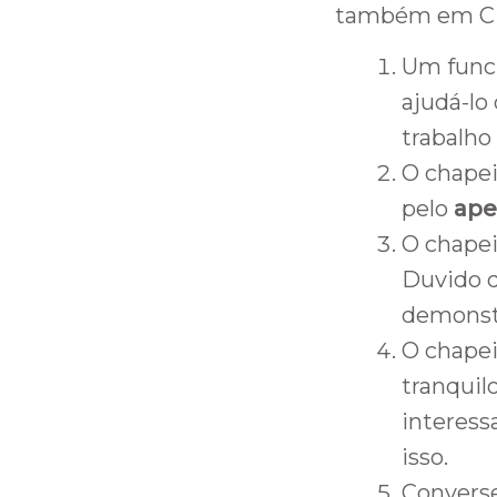
também em C
Um funci
ajudá-lo
trabalho
O chape
pelo
ape
O chapei
Duvido 
demons
O chapei
tranquil
interess
isso.
Converse