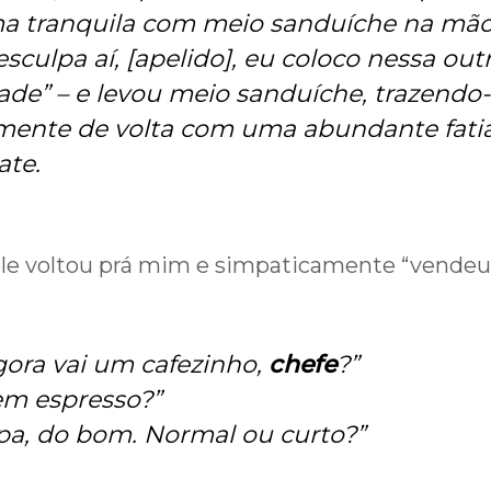
ma tranquila com meio sanduíche na mã
sculpa aí, [apelido], eu coloco nessa out
ade
” – e levou meio sanduíche, trazendo
mente de volta com uma abundante fati
ate.
ele voltou prá mim e simpaticamente “vendeu
ora vai um cafezinho,
chefe
?”
em espresso
?”
pa, do bom. Normal ou curto
?”