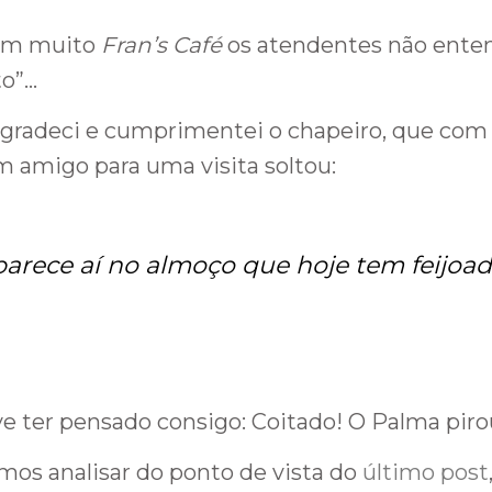
 em muito
Fran’s Café
os atendentes não ent
to”…
agradeci e cumprimentei o chapeiro, que com 
 amigo para uma visita soltou:
arece aí no almoço que hoje tem feijoa
e ter pensado consigo: Coitado! O Palma pir
mos analisar do ponto de vista do
último post