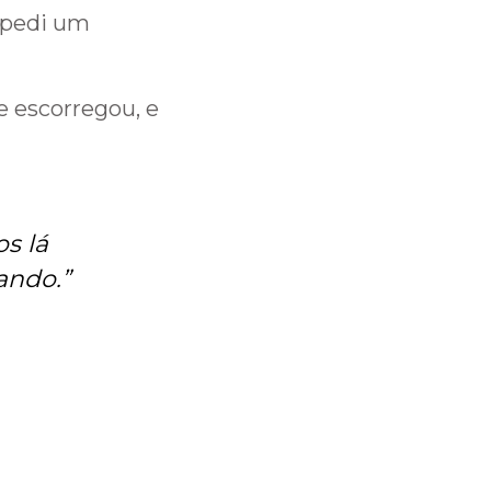
, pedi um
 escorregou, e
s lá
gando
.”