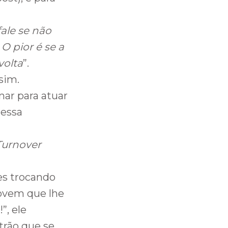
ale se não
O pior é se a
volta
”.
sim.
nar para atuar
 essa
Turnover
les trocando
jovem que lhe
!”, ele
trão que se