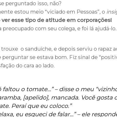
se perguntado isso, não?
nte estou meio “viciado em Pessoas”, o
insi
o ver esse tipo de atitude em corporações!
 preocupado com seu colega, e foi lá ajudá-lo
trouxe o sanduíche, e depois serviu o rapaz a
perguntar se estava bom. Fiz sinal de “positiv
sfação do cara ao lado.
 faltou o tomate…
” – disse o meu “vizinho
aramba, [apelido], mancada. Você gosta
te. Peraí que eu coloco
.”
laxa, eu esqueci de falar
…” – ele respond