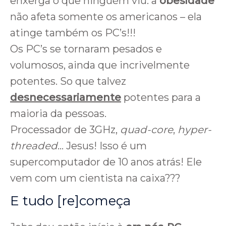
enxerga o que ninguém viu: a
obesidade
não afeta somente os americanos – ela
atinge também os PC’s!!!
Os PC’s se tornaram pesados e
volumosos, ainda que incrivelmente
potentes. So que talvez
desnecessariamente
potentes para a
maioria da pessoas.
Processador de 3GHz,
quad-core
,
hyper-
threaded
… Jesus! Isso é um
supercomputador de 10 anos atrás! Ele
vem com um cientista na caixa???
E tudo [re]começa